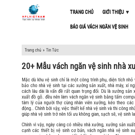
TRANG CHỦ
GIỚI THIỆU ▼
BÁO GIÁ VÁCH NGĂN VỆ SINH
Trang chủ
»
Tin Tức
20+ Mẫu vách ngăn vệ sinh nhà xư
Mặc dù khu vệ sinh chỉ là một công trình phụ, diện tích nh
bảo cho nhà vệ sinh tại các xưởng sản xuất, nhà máy, xí n
cách lâu dài là vấn đề rất quan trọng đối. Dù là xưởng sả
xuất đồ gỗ.. đều nên làm vách ngăn vệ sinh bằng tấm compa
tâm lý của người thợ cùng nhân viên xưởng, kéo theo các 
động… Chính bởi vậy, việc thiết kế nhà vệ sinh và thi công 
giúp nhà vệ sinh trở nên tối ưu không gian, sạch sẽ, vệ sinh l
Chính vì vậy, ngày càng có nhiều nhà xưởng, xưởng sản xuất
cạnh các thiết bị vệ sinh cơ bản, vách ngăn nhà vệ sinh 