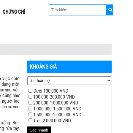
CHỨNG CHỈ
KHOẢNG GIÁ
ên việc đảm
sử dụng một
, xưởng sản
Dưới 100.000 VND
ỏe cũng như
100.000-200.000 VND
 người lao
200.000-1.000.000 VND
h nhà xưởng
1.000.000-1.500.000 VND
1.500.000-2.000.000 VND
Trên 2.000.000 VND
 xưởng. Bên
g rửa tay,
Lọc nhanh