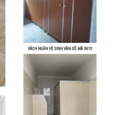
VÁCH NGĂN VỆ SINH VÂN GỖ MÃ 3610