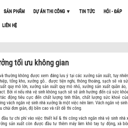
SẢN PHẨM
DỰ ÁN THI CÔNG ▼
TIN TỨC
HỎI - ĐÁP
LIÊN HỆ
ởng tối ưu không gian
ỏ và thường không được xem đáng lưu ý tại các xưởng sản xuất, tuy nhi
ghiệp, tổng kho, xưởng gỗ… được tiện nghi, thông thoáng, sạch sẽ và 
n xuất quy mô lớn, xưởng sản xuất quy mô nhỏ, xưởng sản xuất quần áo
ct. Bởi vì nếu nhà vệ sinh không sạch sẽ sẽ ảnh hưởng đến cả sức kh
tác động tiêu cực đến chất lượng tinh thần, chất lượng sức khoẻ của
những vách ngăn vệ sinh nhà xưởng là một việc nên làm. Vách ngăn vệ sin
au chùi đơn giản, độ bền cao và rất dễ thi công.
 đầu tư chi phí vào việc thiết kế & thi công vách ngăn nhà vệ sinh nhà
xưởng sản xuất còn được đầu tư thêm máy làm khô tay tự động, xà bôn