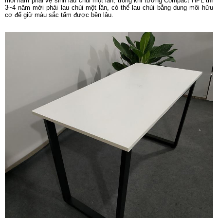
mỗi năm phải vệ sinh lau chùi một lần, trong khi tường Compact HPL thì
3~4 năm mới phải lau chùi một lần, có thể lau chùi bằng dung môi hữu
cơ để giữ màu sắc tấm được bền lâu.