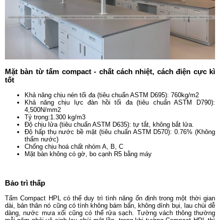
Mặt bàn từ tấm compact - chất cách nhiệt, cách điện cực kì
tốt
Khả năng chịu nén tối đa (tiêu chuẩn ASTM D695): 760kg/m2
Khả năng chịu lực đàn hồi tối đa (tiêu chuẩn ASTM D790):
4,500N/mm2
Tỷ trọng:1.300 kg/m3
Độ chịu lửa (tiêu chuẩn ASTM D635): tự tắt, không bắt lửa.
Độ hấp thụ nước bề mặt (tiêu chuẩn ASTM D570): 0.76% (Không
thấm nước)
Chống chịu hoá chất nhóm A, B, C
Mặt bàn không có gờ, bo cạnh R5 bằng máy
Bảo trì thấp
Tấm Compact HPL có thể duy trì tình năng ổn định trong một thời gian
dài, bản thân nó cũng có tính không bám bẩn, không dính bụi, lau chùi dễ
dàng, nước mưa xối cũng có thể rửa sạch. Tường vách thông thường