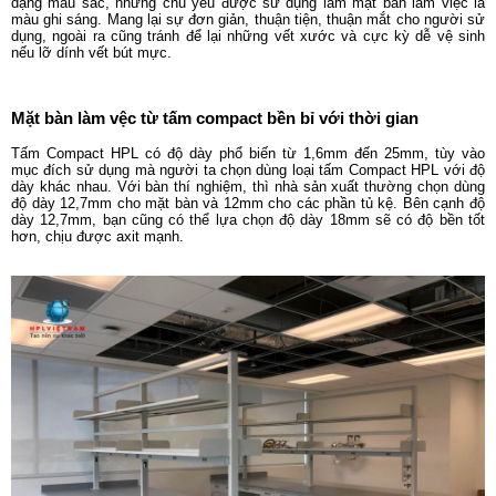
dạng màu sắc, nhưng chủ yếu được sử dụng làm mặt bàn làm việc là
màu ghi sáng. Mang lại sự đơn giản, thuận tiện, thuận mắt cho người sử
dụng, ngoài ra cũng tránh để lại những vết xước và cực kỳ dễ vệ sinh
nếu lỡ dính vết bút mực.
Mặt bàn làm vệc từ tấm compact bền bỉ với thời gian
Tấm Compact HPL có độ dày phổ biến từ 1,6mm đến 25mm, tùy vào
mục đích sử dụng mà người ta chọn dùng loại tấm Compact HPL với độ
dày khác nhau. Với bàn thí nghiệm, thì nhà sản xuất thường chọn dùng
độ dày 12,7mm cho mặt bàn và 12mm cho các phần tủ kệ. Bên cạnh độ
dày 12,7mm, bạn cũng có thể lựa chọn độ dày 18mm sẽ có độ bền tốt
hơn, chịu được axit mạnh.