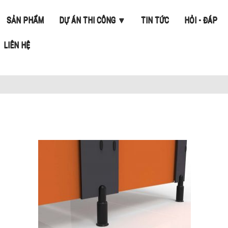
SẢN PHẨM
DỰ ÁN THI CÔNG ▼
TIN TỨC
HỎI - ĐÁP
LIÊN HỆ