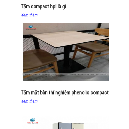
Tấm compact hpl là gì
Xem thêm
Tấm mặt bàn thí nghiệm phenolic compact
Xem thêm