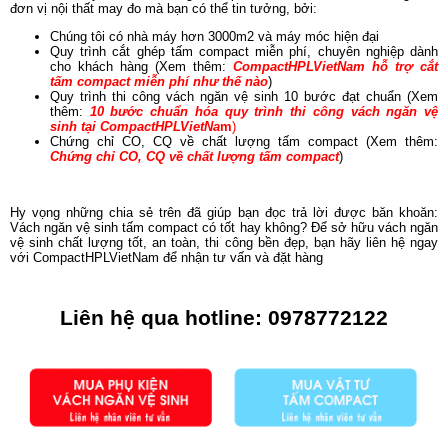
đơn vị nội thất may đo mà bạn có thể tin tưởng, bởi:
Chúng tôi có nhà máy hơn 3000m2 và máy móc hiện đại
Quy trình cắt ghép tấm compact miễn phí, chuyên nghiệp dành
cho khách hàng (Xem thêm:
CompactHPLVietNam hỗ trợ cắt
tấm compact miễn phí như thế nào
)
Quy trình thi công vách ngăn vệ sinh 10 bước đạt chuẩn (Xem
thêm:
10 bước chuẩn hóa quy trình thi công vách ngăn vệ
sinh tại CompactHPLVietNa
m
)
Chứng chỉ CO, CQ về chất lượng tấm compact (Xem thêm:
Chứng chỉ CO, CQ về chất lượng tấm compact
)
Hy vọng những chia sẻ trên đã giúp bạn đọc trả lời được băn khoăn:
Vách ngăn vệ sinh tấm compact có tốt hay không? Để sở hữu vách ngăn
vệ sinh chất lượng tốt, an toàn, thi công bền đẹp, bạn hãy liên hệ ngay
với CompactHPLVietNam để nhận tư vấn và đặt hàng
Liên hệ qua hotline:
0978772122