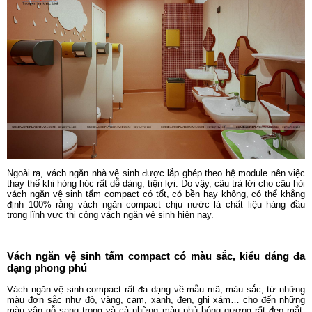
Ngoài ra, vách ngăn nhà vệ sinh được lắp ghép theo hệ module nên việc
thay thế khi hỏng hóc rất dễ dàng, tiện lợi. Do vậy, câu trả lời cho câu hỏi
vách ngăn vệ sinh tấm compact có tốt, có bền hay không, có thể khẳng
định 100% rằng vách ngăn compact chịu nước là chất liệu hàng đầu
trong lĩnh vực thi công vách ngăn vệ sinh hiện nay.
Vách ngăn vệ sinh tấm compact có màu sắc, kiểu dáng đa
dạng phong phú
Vách ngăn vệ sinh compact rất đa dạng về mẫu mã, màu sắc, từ những
màu đơn sắc như đỏ, vàng, cam, xanh, đen, ghi xám… cho đến những
màu vân gỗ sang trọng và cả những màu phủ bóng gương rất đẹp mắt,