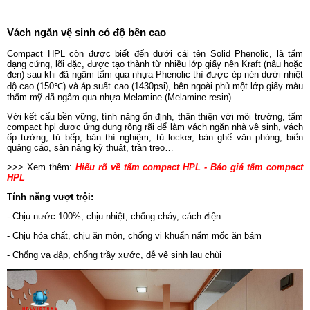
Vách ngăn vệ sinh có độ bền cao
Compact HPL còn được biết đến dưới cái tên Solid Phenolic, là tấm
dạng cứng, lõi đặc, được tạo thành từ nhiều lớp giấy nền Kraft (nâu hoặc
đen) sau khi đã ngâm tẩm qua nhựa Phenolic thì được ép nén dưới nhiệt
độ cao (150℃) và áp suất cao (1430psi), bên ngoài phủ một lớp giấy màu
thẩm mỹ đã ngâm qua nhựa Melamine (Melamine resin).
Với kết cấu bền vững, tính năng ổn định, thân thiện với môi trường, tấm
compact hpl được ứng dụng rộng rãi để làm vách ngăn nhà vệ sinh, vách
ốp tường, tủ bếp, bàn thí nghiệm, tủ locker, bàn ghế văn phòng, biển
quảng cáo, sàn nâng kỹ thuật, trần treo…
>>> Xem thêm:
Hiểu rõ về tấm compact HPL - Báo giá tấm compact
HPL
Tính năng vượt trội:
- Chịu nước 100%, chịu nhiệt, chống cháy, cách điện
- Chịu hóa chất, chịu ăn mòn, chống vi khuẩn nấm mốc ăn bám
- Chống va đập, chống trầy xước, dễ vệ sinh lau chùi